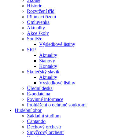
Školné
Historie
Rozvržení tříd
Přijímací řízení
Omluvenka
Aktuality
Akce školy
Soutěže
Výsledkové listiny
SRP
Aktuality
Stanovy
Kontakty
Skutečský slavík
Aktuality
Výsledkové listiny
Úřední deska
E-podatelna
Povinné informace
Prohlášení o ochraně soukromí
Hudební obor
Základní studium
Cantando
Dechový orchestr
Smyčcový orchestr