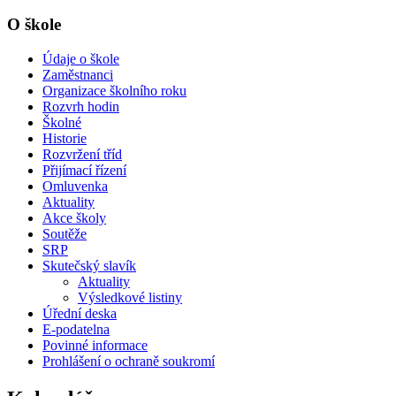
O škole
Údaje o škole
Zaměstnanci
Organizace školního roku
Rozvrh hodin
Školné
Historie
Rozvržení tříd
Přijímací řízení
Omluvenka
Aktuality
Akce školy
Soutěže
SRP
Skutečský slavík
Aktuality
Výsledkové listiny
Úřední deska
E-podatelna
Povinné informace
Prohlášení o ochraně soukromí