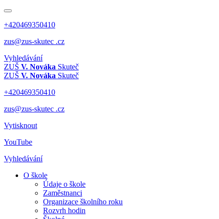
+420469350410
zus@zus-skutec .cz
Vyhledávání
ZUŠ
V. Nováka
Skuteč
ZUŠ
V. Nováka
Skuteč
+420469350410
zus@zus-skutec .cz
Vytisknout
YouTube
Vyhledávání
O škole
Údaje o škole
Zaměstnanci
Organizace školního roku
Rozvrh hodin