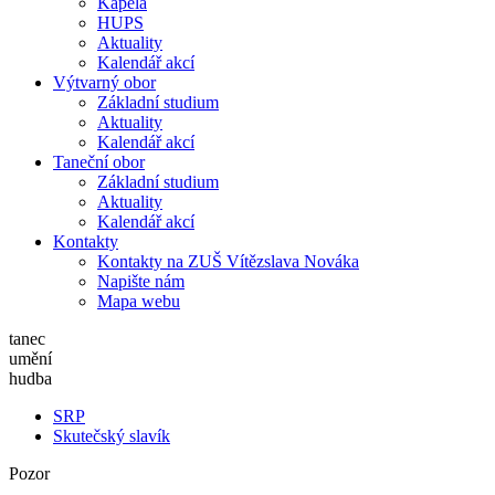
Kapela
HUPS
Aktuality
Kalendář akcí
Výtvarný obor
Základní studium
Aktuality
Kalendář akcí
Taneční obor
Základní studium
Aktuality
Kalendář akcí
Kontakty
Kontakty na ZUŠ Vítězslava Nováka
Napište nám
Mapa webu
tanec
umění
hudba
SRP
Skutečský slavík
Pozor