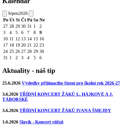
Kalendář
Srpen
2026
Po
Út
St
Čt
Pá
So
Ne
27
28
29
30
31
1
2
3
4
5
6
7
8
9
10
11
12
13
14
15
16
17
18
19
20
21
22
23
24
25
26
27
28
29
30
31
1
2
3
4
5
6
Aktuality - náš tip
25.6.2026
Výsledky přijímacího řízení pro školní rok 2026-27
3.6.2026
TŘÍDNÍ KONCERT ŽÁKŮ L. HÁJKOVÉ A J.
TÁBORSKÉ
3.6.2026
TŘÍDNÍ KONCERT ŽÁKŮ IVANA ŠMEJDY
1.6.2026
Slavík - Koncert vítězů