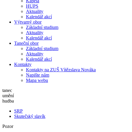
Kapela
HUPS
Aktuality
Kalendář akcí
Výtvarný obor
Základní studium
Aktuality
Kalendář akcí
Taneční obor
Základní studium
Aktuality
Kalendář akcí
Kontakty
Kontakty na ZUŠ Vítězslava Nováka
Napište nám
Mapa webu
tanec
umění
hudba
SRP
Skutečský slavík
Pozor