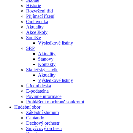
Školné
Historie
Rozvržení tříd
Přijímací řízení
Omluvenka
Aktuality
Akce školy
Soutěže
Výsledkové listiny
SRP
Aktuality
Stanovy
Kontakty
Skutečský slavík
Aktuality
Výsledkové listiny
Úřední deska
E-podatelna
Povinné informace
Prohlášení o ochraně soukromí
Hudební obor
Základní studium
Cantando
Dechový orchestr
Smyčcový orchestr