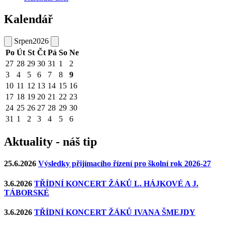
Kalendář
Srpen
2026
Po
Út
St
Čt
Pá
So
Ne
27
28
29
30
31
1
2
3
4
5
6
7
8
9
10
11
12
13
14
15
16
17
18
19
20
21
22
23
24
25
26
27
28
29
30
31
1
2
3
4
5
6
Aktuality - náš tip
25.6.2026
Výsledky přijímacího řízení pro školní rok 2026-27
3.6.2026
TŘÍDNÍ KONCERT ŽÁKŮ L. HÁJKOVÉ A J.
TÁBORSKÉ
3.6.2026
TŘÍDNÍ KONCERT ŽÁKŮ IVANA ŠMEJDY