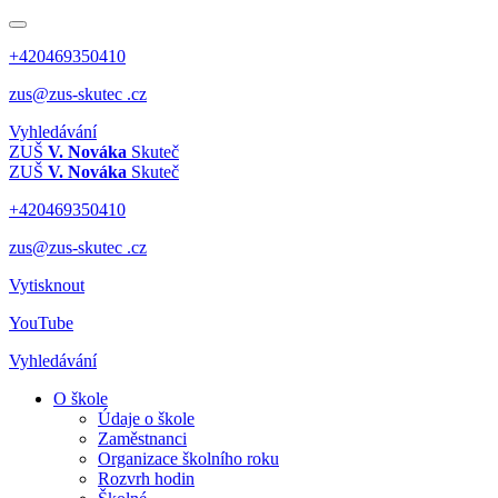
+420469350410
zus@zus-skutec .cz
Vyhledávání
ZUŠ
V. Nováka
Skuteč
ZUŠ
V. Nováka
Skuteč
+420469350410
zus@zus-skutec .cz
Vytisknout
YouTube
Vyhledávání
O škole
Údaje o škole
Zaměstnanci
Organizace školního roku
Rozvrh hodin