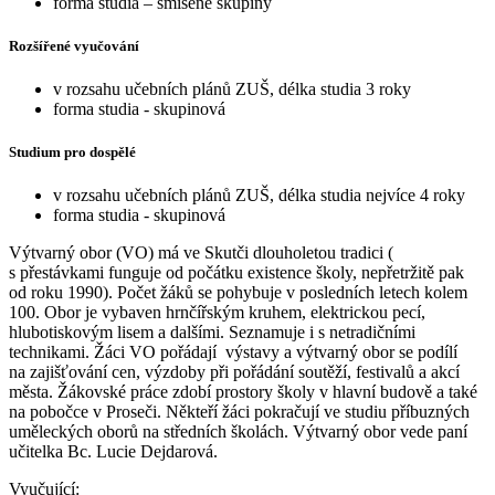
forma studia – smíšené skupiny
Rozšířené vyučování
v rozsahu učebních plánů ZUŠ, délka studia 3 roky
forma studia - skupinová
Studium pro dospělé
v rozsahu učebních plánů ZUŠ, délka studia nejvíce 4 roky
forma studia - skupinová
Výtvarný obor (VO) má ve Skutči dlouholetou tradici (
s přestávkami funguje od počátku existence školy, nepřetržitě pak
od roku 1990). Počet žáků se pohybuje v posledních letech kolem
100. Obor je vybaven hrnčířským kruhem, elektrickou pecí,
hlubotiskovým lisem a dalšími. Seznamuje i s netradičními
technikami. Žáci VO pořádají výstavy a výtvarný obor se podílí
na zajišťování cen, výzdoby při pořádání soutěží, festivalů a akcí
města. Žákovské práce zdobí prostory školy v hlavní budově a také
na pobočce v Proseči. Někteří žáci pokračují ve studiu příbuzných
uměleckých oborů na středních školách. Výtvarný obor vede paní
učitelka Bc. Lucie Dejdarová.
Vyučující: