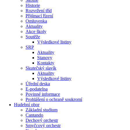
Školné
Historie
Rozvržení tříd
Přijímací řízení
Omluvenka
Aktuality
Akce školy
Soutěže
Výsledkové listiny
SRP
Aktuality
Stanovy
Kontakty
Skutečský slavík
Aktuality
Výsledkové listiny
Úřední deska
E-podatelna
Povinné informace
Prohlášení o ochraně soukromí
Hudební obor
Základní studium
Cantando
Dechový orchestr
Smyčcový orchestr