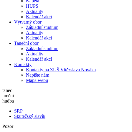
Kapela
HUPS
Aktuality
Kalendář akcí
Výtvarný obor
Základní studium
Aktuality
Kalendář akcí
Taneční obor
Základní studium
Aktuality
Kalendář akcí
Kontakty
Kontakty na ZUŠ Vítězslava Nováka
Napište nám
Mapa webu
tanec
umění
hudba
SRP
Skutečský slavík
Pozor