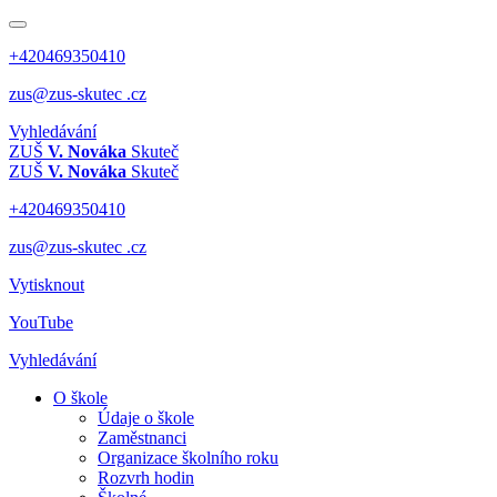
+420469350410
zus@zus-skutec .cz
Vyhledávání
ZUŠ
V. Nováka
Skuteč
ZUŠ
V. Nováka
Skuteč
+420469350410
zus@zus-skutec .cz
Vytisknout
YouTube
Vyhledávání
O škole
Údaje o škole
Zaměstnanci
Organizace školního roku
Rozvrh hodin