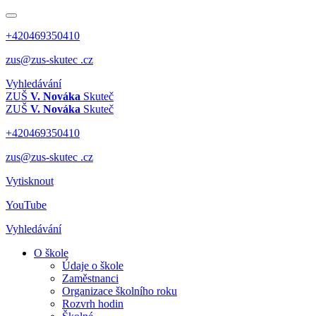
+420469350410
zus@zus-skutec .cz
Vyhledávání
ZUŠ
V. Nováka
Skuteč
ZUŠ
V. Nováka
Skuteč
+420469350410
zus@zus-skutec .cz
Vytisknout
YouTube
Vyhledávání
O škole
Údaje o škole
Zaměstnanci
Organizace školního roku
Rozvrh hodin