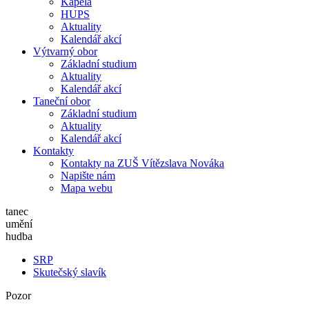
Kapela
HUPS
Aktuality
Kalendář akcí
Výtvarný obor
Základní studium
Aktuality
Kalendář akcí
Taneční obor
Základní studium
Aktuality
Kalendář akcí
Kontakty
Kontakty na ZUŠ Vítězslava Nováka
Napište nám
Mapa webu
tanec
umění
hudba
SRP
Skutečský slavík
Pozor