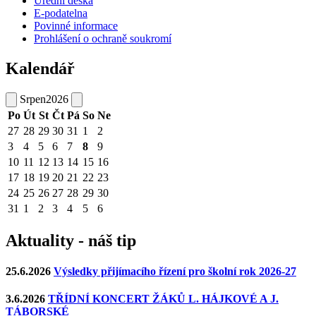
Úřední deska
E-podatelna
Povinné informace
Prohlášení o ochraně soukromí
Kalendář
Srpen
2026
Po
Út
St
Čt
Pá
So
Ne
27
28
29
30
31
1
2
3
4
5
6
7
8
9
10
11
12
13
14
15
16
17
18
19
20
21
22
23
24
25
26
27
28
29
30
31
1
2
3
4
5
6
Aktuality - náš tip
25.6.2026
Výsledky přijímacího řízení pro školní rok 2026-27
3.6.2026
TŘÍDNÍ KONCERT ŽÁKŮ L. HÁJKOVÉ A J.
TÁBORSKÉ