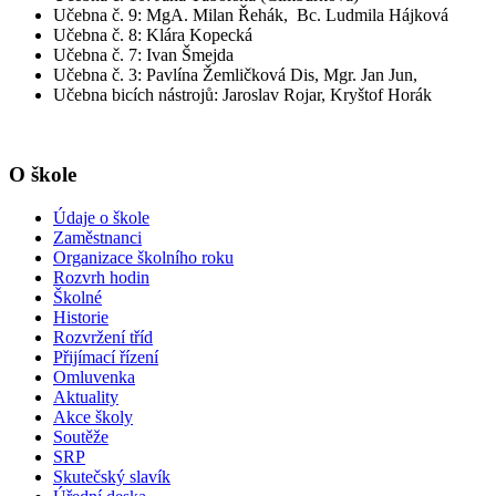
Učebna č. 9: MgA. Milan Řehák, Bc. Ludmila Hájková
Učebna č. 8: Klára Kopecká
Učebna č. 7: Ivan Šmejda
Učebna č. 3: Pavlína Žemličková Dis, Mgr. Jan Jun,
Učebna bicích nástrojů: Jaroslav Rojar, Kryštof Horák
O škole
Údaje o škole
Zaměstnanci
Organizace školního roku
Rozvrh hodin
Školné
Historie
Rozvržení tříd
Přijímací řízení
Omluvenka
Aktuality
Akce školy
Soutěže
SRP
Skutečský slavík