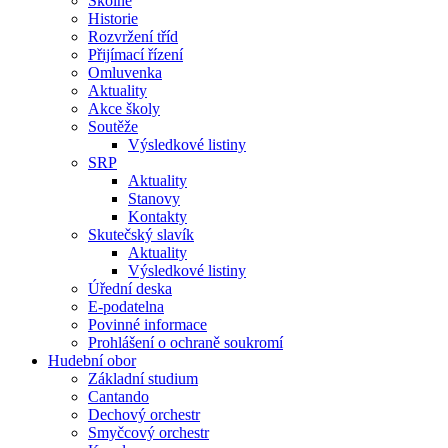
Školné
Historie
Rozvržení tříd
Přijímací řízení
Omluvenka
Aktuality
Akce školy
Soutěže
Výsledkové listiny
SRP
Aktuality
Stanovy
Kontakty
Skutečský slavík
Aktuality
Výsledkové listiny
Úřední deska
E-podatelna
Povinné informace
Prohlášení o ochraně soukromí
Hudební obor
Základní studium
Cantando
Dechový orchestr
Smyčcový orchestr