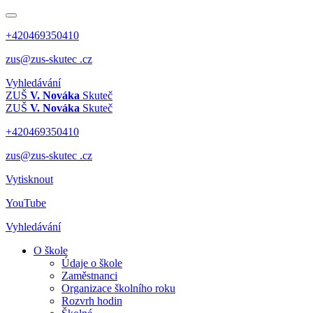
+420469350410
zus@zus-skutec .cz
Vyhledávání
ZUŠ
V. Nováka
Skuteč
ZUŠ
V. Nováka
Skuteč
+420469350410
zus@zus-skutec .cz
Vytisknout
YouTube
Vyhledávání
O škole
Údaje o škole
Zaměstnanci
Organizace školního roku
Rozvrh hodin