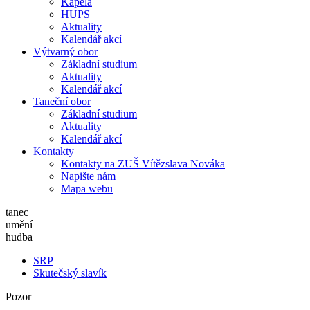
Kapela
HUPS
Aktuality
Kalendář akcí
Výtvarný obor
Základní studium
Aktuality
Kalendář akcí
Taneční obor
Základní studium
Aktuality
Kalendář akcí
Kontakty
Kontakty na ZUŠ Vítězslava Nováka
Napište nám
Mapa webu
tanec
umění
hudba
SRP
Skutečský slavík
Pozor