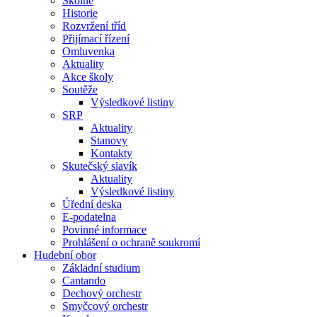
Školné
Historie
Rozvržení tříd
Přijímací řízení
Omluvenka
Aktuality
Akce školy
Soutěže
Výsledkové listiny
SRP
Aktuality
Stanovy
Kontakty
Skutečský slavík
Aktuality
Výsledkové listiny
Úřední deska
E-podatelna
Povinné informace
Prohlášení o ochraně soukromí
Hudební obor
Základní studium
Cantando
Dechový orchestr
Smyčcový orchestr