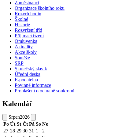
Zaměstnanci
Organizace školního roku
Rozvrh hodin
Školné
Historie
Rozvržení tříd
Přijímací řízení
Omluvenka
Aktuality
Akce školy
Soutěže
SRP
Skutečský slavík
Úřední deska
E-podatelna
Povinné informace
Prohlášení o ochraně soukromí
Kalendář
Srpen
2026
Po
Út
St
Čt
Pá
So
Ne
27
28
29
30
31
1
2