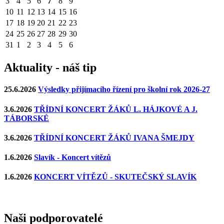
3
4
5
6
7
8
9
10
11
12
13
14
15
16
17
18
19
20
21
22
23
24
25
26
27
28
29
30
31
1
2
3
4
5
6
Aktuality - náš tip
25.6.2026
Výsledky přijímacího řízení pro školní rok 2026-27
3.6.2026
TŘÍDNÍ KONCERT ŽÁKŮ L. HÁJKOVÉ A J.
TÁBORSKÉ
3.6.2026
TŘÍDNÍ KONCERT ŽÁKŮ IVANA ŠMEJDY
1.6.2026
Slavík - Koncert vítězů
1.6.2026
KONCERT VÍTĚZŮ - SKUTEČSKÝ SLAVÍK
Naši podporovatelé