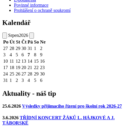
Povinné informace
Prohlášení o ochraně soukromí
Kalendář
Srpen
2026
Po
Út
St
Čt
Pá
So
Ne
27
28
29
30
31
1
2
3
4
5
6
7
8
9
10
11
12
13
14
15
16
17
18
19
20
21
22
23
24
25
26
27
28
29
30
31
1
2
3
4
5
6
Aktuality - náš tip
25.6.2026
Výsledky přijímacího řízení pro školní rok 2026-27
3.6.2026
TŘÍDNÍ KONCERT ŽÁKŮ L. HÁJKOVÉ A J.
TÁBORSKÉ