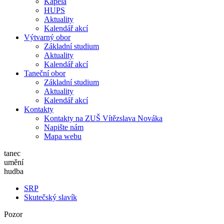
Kapela
HUPS
Aktuality
Kalendář akcí
Výtvarný obor
Základní studium
Aktuality
Kalendář akcí
Taneční obor
Základní studium
Aktuality
Kalendář akcí
Kontakty
Kontakty na ZUŠ Vítězslava Nováka
Napište nám
Mapa webu
tanec
umění
hudba
SRP
Skutečský slavík
Pozor