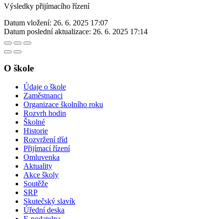
Výsledky přijímacího řízení
Datum vložení:
26. 6. 2025 17:07
Datum poslední aktualizace:
26. 6. 2025 17:14
O škole
Údaje o škole
Zaměstnanci
Organizace školního roku
Rozvrh hodin
Školné
Historie
Rozvržení tříd
Přijímací řízení
Omluvenka
Aktuality
Akce školy
Soutěže
SRP
Skutečský slavík
Úřední deska
E-podatelna