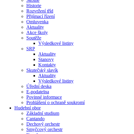
Školné
Historie
Rozvržení tříd
Přijímací řízení
Omluvenka
Aktuality
Akce školy
Soutěže
Výsledkové listiny
SRP
Aktuality
Stanovy
Kontakty
Skutečský slavík
Aktuality
Výsledkové listiny
Úřední deska
E-podatelna
Povinné informace
Prohlášení o ochraně soukromí
Hudební obor
Základní studium
Cantando
Dechový orchestr
Smyčcový orchestr