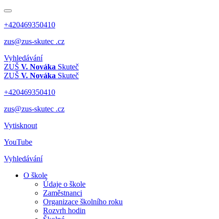
+420469350410
zus@zus-skutec .cz
Vyhledávání
ZUŠ
V. Nováka
Skuteč
ZUŠ
V. Nováka
Skuteč
+420469350410
zus@zus-skutec .cz
Vytisknout
YouTube
Vyhledávání
O škole
Údaje o škole
Zaměstnanci
Organizace školního roku
Rozvrh hodin