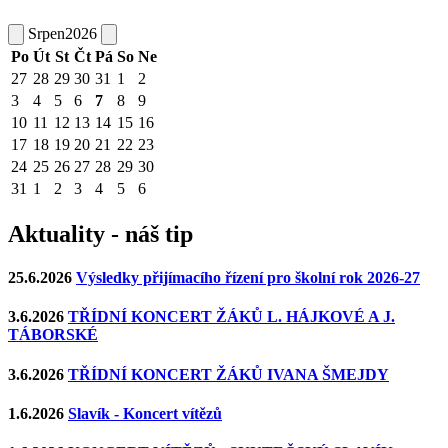
Srpen
2026
Po
Út
St
Čt
Pá
So
Ne
27
28
29
30
31
1
2
3
4
5
6
7
8
9
10
11
12
13
14
15
16
17
18
19
20
21
22
23
24
25
26
27
28
29
30
31
1
2
3
4
5
6
Aktuality - náš tip
25.6.2026
Výsledky přijímacího řízení pro školní rok 2026-27
3.6.2026
TŘÍDNÍ KONCERT ŽÁKŮ L. HÁJKOVÉ A J.
TÁBORSKÉ
3.6.2026
TŘÍDNÍ KONCERT ŽÁKŮ IVANA ŠMEJDY
1.6.2026
Slavík - Koncert vítězů