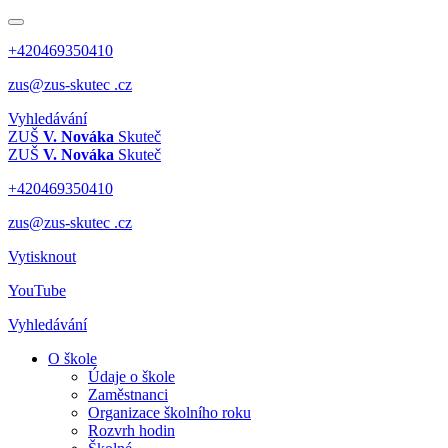
+420469350410
zus@zus-skutec .cz
Vyhledávání
ZUŠ
V. Nováka
Skuteč
ZUŠ
V. Nováka
Skuteč
+420469350410
zus@zus-skutec .cz
Vytisknout
YouTube
Vyhledávání
O škole
Údaje o škole
Zaměstnanci
Organizace školního roku
Rozvrh hodin