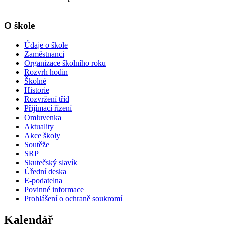
O škole
Údaje o škole
Zaměstnanci
Organizace školního roku
Rozvrh hodin
Školné
Historie
Rozvržení tříd
Přijímací řízení
Omluvenka
Aktuality
Akce školy
Soutěže
SRP
Skutečský slavík
Úřední deska
E-podatelna
Povinné informace
Prohlášení o ochraně soukromí
Kalendář