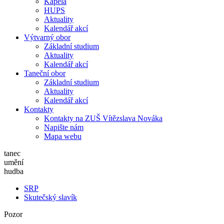
Kapela
HUPS
Aktuality
Kalendář akcí
Výtvarný obor
Základní studium
Aktuality
Kalendář akcí
Taneční obor
Základní studium
Aktuality
Kalendář akcí
Kontakty
Kontakty na ZUŠ Vítězslava Nováka
Napište nám
Mapa webu
tanec
umění
hudba
SRP
Skutečský slavík
Pozor