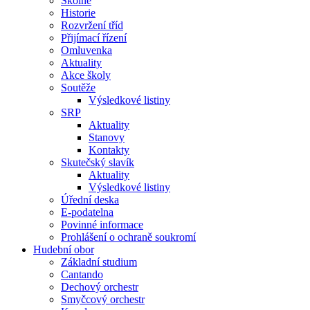
Školné
Historie
Rozvržení tříd
Přijímací řízení
Omluvenka
Aktuality
Akce školy
Soutěže
Výsledkové listiny
SRP
Aktuality
Stanovy
Kontakty
Skutečský slavík
Aktuality
Výsledkové listiny
Úřední deska
E-podatelna
Povinné informace
Prohlášení o ochraně soukromí
Hudební obor
Základní studium
Cantando
Dechový orchestr
Smyčcový orchestr