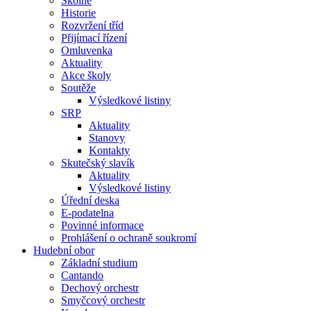
Školné
Historie
Rozvržení tříd
Přijímací řízení
Omluvenka
Aktuality
Akce školy
Soutěže
Výsledkové listiny
SRP
Aktuality
Stanovy
Kontakty
Skutečský slavík
Aktuality
Výsledkové listiny
Úřední deska
E-podatelna
Povinné informace
Prohlášení o ochraně soukromí
Hudební obor
Základní studium
Cantando
Dechový orchestr
Smyčcový orchestr