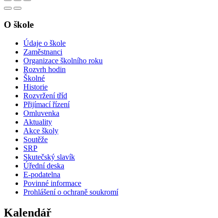
O škole
Údaje o škole
Zaměstnanci
Organizace školního roku
Rozvrh hodin
Školné
Historie
Rozvržení tříd
Přijímací řízení
Omluvenka
Aktuality
Akce školy
Soutěže
SRP
Skutečský slavík
Úřední deska
E-podatelna
Povinné informace
Prohlášení o ochraně soukromí
Kalendář