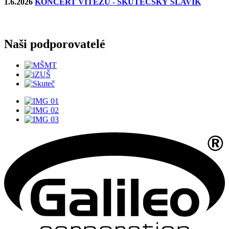
1.6.2026
KONCERT VÍTĚZŮ - SKUTEČSKÝ SLAVÍK
Naši podporovatelé