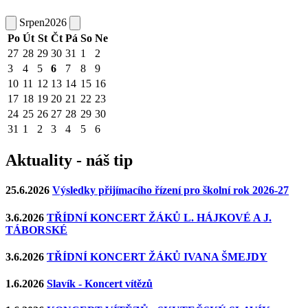
Srpen
2026
Po
Út
St
Čt
Pá
So
Ne
27
28
29
30
31
1
2
3
4
5
6
7
8
9
10
11
12
13
14
15
16
17
18
19
20
21
22
23
24
25
26
27
28
29
30
31
1
2
3
4
5
6
Aktuality - náš tip
25.6.2026
Výsledky přijímacího řízení pro školní rok 2026-27
3.6.2026
TŘÍDNÍ KONCERT ŽÁKŮ L. HÁJKOVÉ A J.
TÁBORSKÉ
3.6.2026
TŘÍDNÍ KONCERT ŽÁKŮ IVANA ŠMEJDY
1.6.2026
Slavík - Koncert vítězů