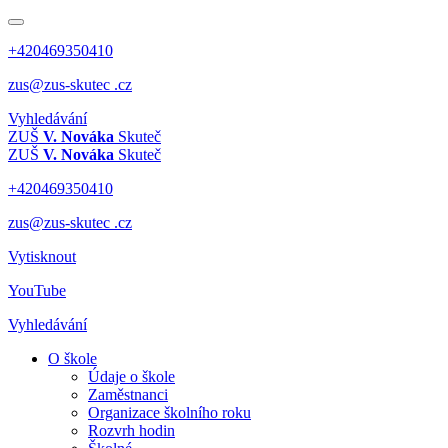
+420469350410
zus@zus-skutec .cz
Vyhledávání
ZUŠ
V. Nováka
Skuteč
ZUŠ
V. Nováka
Skuteč
+420469350410
zus@zus-skutec .cz
Vytisknout
YouTube
Vyhledávání
O škole
Údaje o škole
Zaměstnanci
Organizace školního roku
Rozvrh hodin