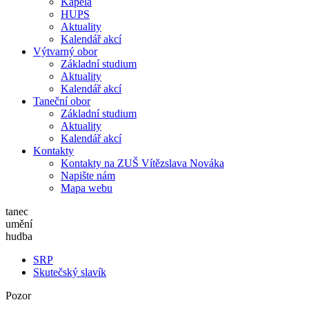
Kapela
HUPS
Aktuality
Kalendář akcí
Výtvarný obor
Základní studium
Aktuality
Kalendář akcí
Taneční obor
Základní studium
Aktuality
Kalendář akcí
Kontakty
Kontakty na ZUŠ Vítězslava Nováka
Napište nám
Mapa webu
tanec
umění
hudba
SRP
Skutečský slavík
Pozor