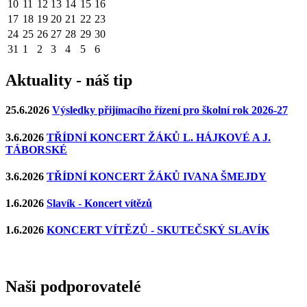
10
11
12
13
14
15
16
17
18
19
20
21
22
23
24
25
26
27
28
29
30
31
1
2
3
4
5
6
Aktuality - náš tip
25.6.2026
Výsledky přijímacího řízení pro školní rok 2026-27
3.6.2026
TŘÍDNÍ KONCERT ŽÁKŮ L. HÁJKOVÉ A J.
TÁBORSKÉ
3.6.2026
TŘÍDNÍ KONCERT ŽÁKŮ IVANA ŠMEJDY
1.6.2026
Slavík - Koncert vítězů
1.6.2026
KONCERT VÍTĚZŮ - SKUTEČSKÝ SLAVÍK
Naši podporovatelé