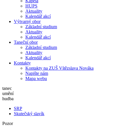
Kapela
HUPS
Aktuality
Kalendář akcí
Výtvarný obor
Základní studium
Aktuality
Kalendář akcí
Taneční obor
Základní studium
Aktuality
Kalendář akcí
Kontakty
Kontakty na ZUŠ Vítězslava Nováka
Napište nám
Mapa webu
tanec
umění
hudba
SRP
Skutečský slavík
Pozor