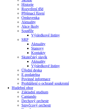
Školné
Historie
Rozvržení tříd
Přijímací řízení
Omluvenka
Aktuality
Akce školy
Soutěže
Výsledkové listiny
SRP
Aktuality
Stanovy
Kontakty
Skutečský slavík
Aktuality
Výsledkové listiny
Úřední deska
E-podatelna
Povinné informace
Prohlášení o ochraně soukromí
Hudební obor
Základní studium
Cantando
Dechový orchestr
Smyčcový orchestr