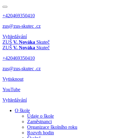
+420469350410
zus@zus-skutec .cz
Vyhledávání
ZUŠ
V. Nováka
Skuteč
ZUŠ
V. Nováka
Skuteč
+420469350410
zus@zus-skutec .cz
Vytisknout
YouTube
Vyhledávání
O škole
Údaje o škole
Zaměstnanci
Organizace školního roku
Rozvrh hodin