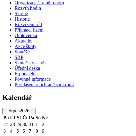
Organizace školního roku
Rozvrh hodin
Školné
Historie
Rozvržení tříd
Přijímací řízení
Omluvenka
Aktuality
Akce školy
Soutěže
SRP
Skutečský slavík
Úřední deska
E-podatelna
Povinné informace
Prohlášení o ochraně soukromí
Kalendář
Srpen
2026
Po
Út
St
Čt
Pá
So
Ne
27
28
29
30
31
1
2
3
4
5
6
7
8
9