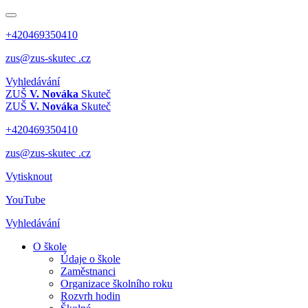
+420469350410
zus@zus-skutec .cz
Vyhledávání
ZUŠ
V. Nováka
Skuteč
ZUŠ
V. Nováka
Skuteč
+420469350410
zus@zus-skutec .cz
Vytisknout
YouTube
Vyhledávání
O škole
Údaje o škole
Zaměstnanci
Organizace školního roku
Rozvrh hodin