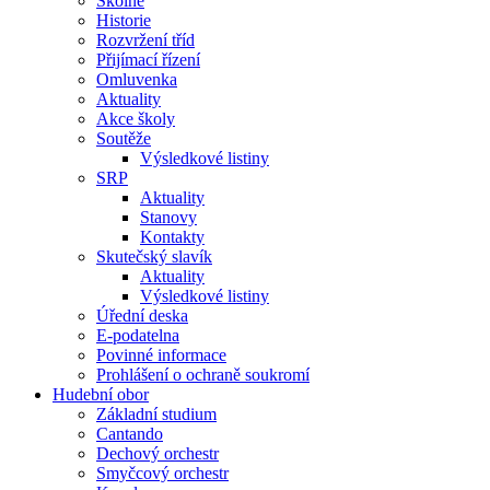
Školné
Historie
Rozvržení tříd
Přijímací řízení
Omluvenka
Aktuality
Akce školy
Soutěže
Výsledkové listiny
SRP
Aktuality
Stanovy
Kontakty
Skutečský slavík
Aktuality
Výsledkové listiny
Úřední deska
E-podatelna
Povinné informace
Prohlášení o ochraně soukromí
Hudební obor
Základní studium
Cantando
Dechový orchestr
Smyčcový orchestr