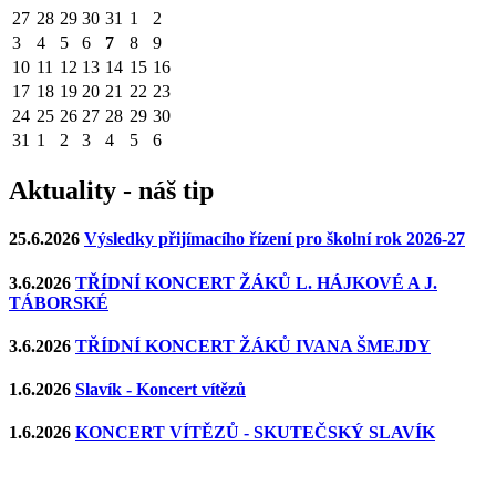
27
28
29
30
31
1
2
3
4
5
6
7
8
9
10
11
12
13
14
15
16
17
18
19
20
21
22
23
24
25
26
27
28
29
30
31
1
2
3
4
5
6
Aktuality - náš tip
25.6.2026
Výsledky přijímacího řízení pro školní rok 2026-27
3.6.2026
TŘÍDNÍ KONCERT ŽÁKŮ L. HÁJKOVÉ A J.
TÁBORSKÉ
3.6.2026
TŘÍDNÍ KONCERT ŽÁKŮ IVANA ŠMEJDY
1.6.2026
Slavík - Koncert vítězů
1.6.2026
KONCERT VÍTĚZŮ - SKUTEČSKÝ SLAVÍK