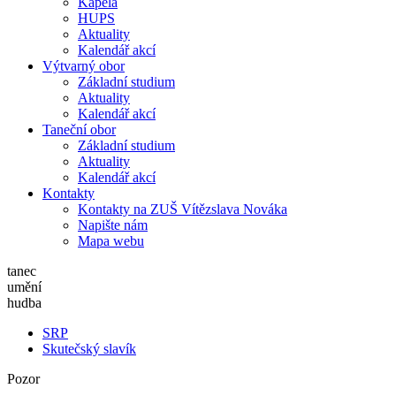
Kapela
HUPS
Aktuality
Kalendář akcí
Výtvarný obor
Základní studium
Aktuality
Kalendář akcí
Taneční obor
Základní studium
Aktuality
Kalendář akcí
Kontakty
Kontakty na ZUŠ Vítězslava Nováka
Napište nám
Mapa webu
tanec
umění
hudba
SRP
Skutečský slavík
Pozor