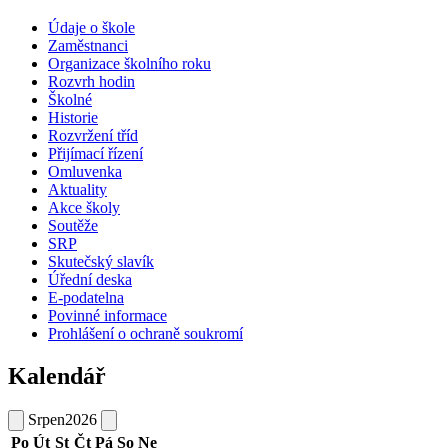
Údaje o škole
Zaměstnanci
Organizace školního roku
Rozvrh hodin
Školné
Historie
Rozvržení tříd
Přijímací řízení
Omluvenka
Aktuality
Akce školy
Soutěže
SRP
Skutečský slavík
Úřední deska
E-podatelna
Povinné informace
Prohlášení o ochraně soukromí
Kalendář
Srpen
2026
Po
Út
St
Čt
Pá
So
Ne