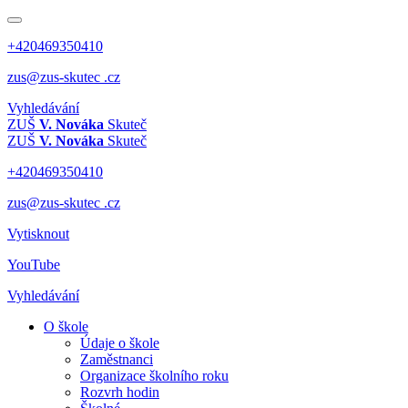
+420469350410
zus@zus-skutec .cz
Vyhledávání
ZUŠ
V. Nováka
Skuteč
ZUŠ
V. Nováka
Skuteč
+420469350410
zus@zus-skutec .cz
Vytisknout
YouTube
Vyhledávání
O škole
Údaje o škole
Zaměstnanci
Organizace školního roku
Rozvrh hodin