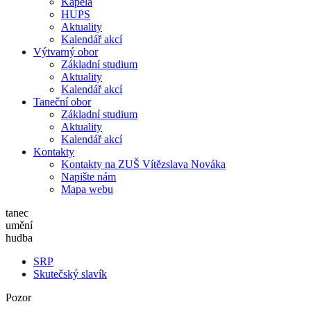
Kapela
HUPS
Aktuality
Kalendář akcí
Výtvarný obor
Základní studium
Aktuality
Kalendář akcí
Taneční obor
Základní studium
Aktuality
Kalendář akcí
Kontakty
Kontakty na ZUŠ Vítězslava Nováka
Napište nám
Mapa webu
tanec
umění
hudba
SRP
Skutečský slavík
Pozor