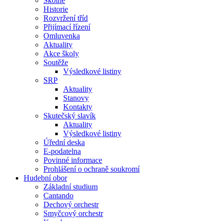
Školné
Historie
Rozvržení tříd
Přijímací řízení
Omluvenka
Aktuality
Akce školy
Soutěže
Výsledkové listiny
SRP
Aktuality
Stanovy
Kontakty
Skutečský slavík
Aktuality
Výsledkové listiny
Úřední deska
E-podatelna
Povinné informace
Prohlášení o ochraně soukromí
Hudební obor
Základní studium
Cantando
Dechový orchestr
Smyčcový orchestr