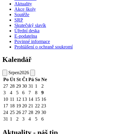
Aktuality
Akce školy
Soutěže
SRP
Skutečský slavík
Úřední deska
E-podatelna
Povinné informace
Prohlášení o ochraně soukromí
Kalendář
Srpen
2026
Po
Út
St
Čt
Pá
So
Ne
27
28
29
30
31
1
2
3
4
5
6
7
8
9
10
11
12
13
14
15
16
17
18
19
20
21
22
23
24
25
26
27
28
29
30
31
1
2
3
4
5
6
Aktuality - náš tip