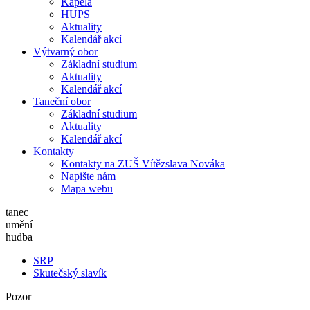
Kapela
HUPS
Aktuality
Kalendář akcí
Výtvarný obor
Základní studium
Aktuality
Kalendář akcí
Taneční obor
Základní studium
Aktuality
Kalendář akcí
Kontakty
Kontakty na ZUŠ Vítězslava Nováka
Napište nám
Mapa webu
tanec
umění
hudba
SRP
Skutečský slavík
Pozor