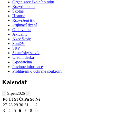
Organizace školního roku
Rozvrh hodin
Školné
Historie
Rozvržení tříd
Přijímací řízení
Omluvenka
Aktuality
Akce školy
Soutěže
SRP
Skutečský slavík
Úřední deska
E-podatelna
Povinné informace
Prohlášení o ochraně soukromí
Kalendář
Srpen
2026
Po
Út
St
Čt
Pá
So
Ne
27
28
29
30
31
1
2
3
4
5
6
7
8
9