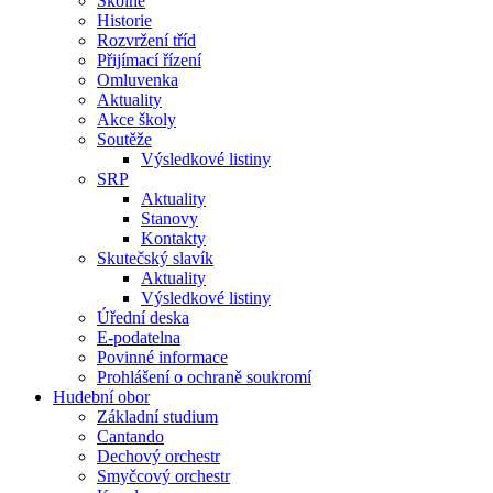
Školné
Historie
Rozvržení tříd
Přijímací řízení
Omluvenka
Aktuality
Akce školy
Soutěže
Výsledkové listiny
SRP
Aktuality
Stanovy
Kontakty
Skutečský slavík
Aktuality
Výsledkové listiny
Úřední deska
E-podatelna
Povinné informace
Prohlášení o ochraně soukromí
Hudební obor
Základní studium
Cantando
Dechový orchestr
Smyčcový orchestr