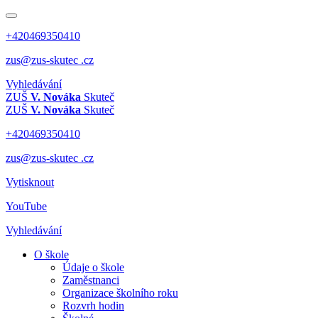
+420469350410
zus@zus-skutec .cz
Vyhledávání
ZUŠ
V. Nováka
Skuteč
ZUŠ
V. Nováka
Skuteč
+420469350410
zus@zus-skutec .cz
Vytisknout
YouTube
Vyhledávání
O škole
Údaje o škole
Zaměstnanci
Organizace školního roku
Rozvrh hodin