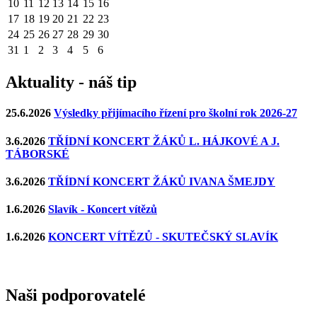
10
11
12
13
14
15
16
17
18
19
20
21
22
23
24
25
26
27
28
29
30
31
1
2
3
4
5
6
Aktuality - náš tip
25.6.2026
Výsledky přijímacího řízení pro školní rok 2026-27
3.6.2026
TŘÍDNÍ KONCERT ŽÁKŮ L. HÁJKOVÉ A J.
TÁBORSKÉ
3.6.2026
TŘÍDNÍ KONCERT ŽÁKŮ IVANA ŠMEJDY
1.6.2026
Slavík - Koncert vítězů
1.6.2026
KONCERT VÍTĚZŮ - SKUTEČSKÝ SLAVÍK
Naši podporovatelé