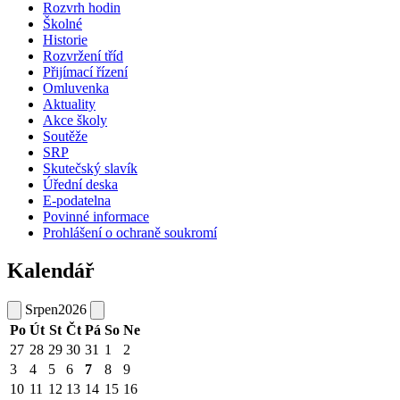
Rozvrh hodin
Školné
Historie
Rozvržení tříd
Přijímací řízení
Omluvenka
Aktuality
Akce školy
Soutěže
SRP
Skutečský slavík
Úřední deska
E-podatelna
Povinné informace
Prohlášení o ochraně soukromí
Kalendář
Srpen
2026
Po
Út
St
Čt
Pá
So
Ne
27
28
29
30
31
1
2
3
4
5
6
7
8
9
10
11
12
13
14
15
16