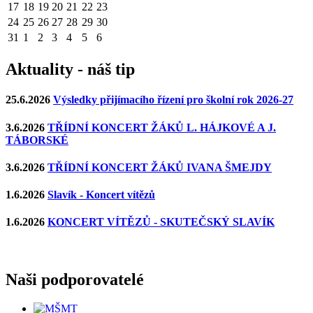
17
18
19
20
21
22
23
24
25
26
27
28
29
30
31
1
2
3
4
5
6
Aktuality - náš tip
25.6.2026
Výsledky přijímacího řízení pro školní rok 2026-27
3.6.2026
TŘÍDNÍ KONCERT ŽÁKŮ L. HÁJKOVÉ A J.
TÁBORSKÉ
3.6.2026
TŘÍDNÍ KONCERT ŽÁKŮ IVANA ŠMEJDY
1.6.2026
Slavík - Koncert vítězů
1.6.2026
KONCERT VÍTĚZŮ - SKUTEČSKÝ SLAVÍK
Naši podporovatelé