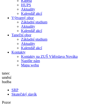
Kapela
HUPS
Aktuality
Kalendář akcí
Výtvarný obor
Základní studium
Aktuality
Kalendář akcí
Taneční obor
Základní studium
Aktuality
Kalendář akcí
Kontakty
Kontakty na ZUŠ Vítězslava Nováka
Napište nám
Mapa webu
tanec
umění
hudba
SRP
Skutečský slavík
Pozor