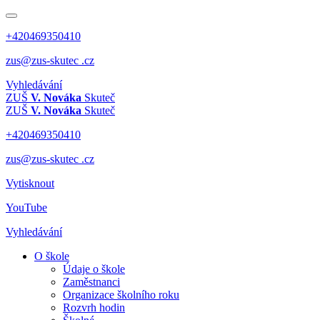
+420469350410
zus@zus-skutec .cz
Vyhledávání
ZUŠ
V. Nováka
Skuteč
ZUŠ
V. Nováka
Skuteč
+420469350410
zus@zus-skutec .cz
Vytisknout
YouTube
Vyhledávání
O škole
Údaje o škole
Zaměstnanci
Organizace školního roku
Rozvrh hodin