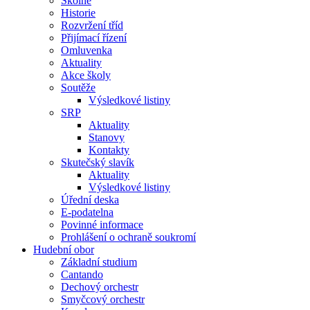
Školné
Historie
Rozvržení tříd
Přijímací řízení
Omluvenka
Aktuality
Akce školy
Soutěže
Výsledkové listiny
SRP
Aktuality
Stanovy
Kontakty
Skutečský slavík
Aktuality
Výsledkové listiny
Úřední deska
E-podatelna
Povinné informace
Prohlášení o ochraně soukromí
Hudební obor
Základní studium
Cantando
Dechový orchestr
Smyčcový orchestr