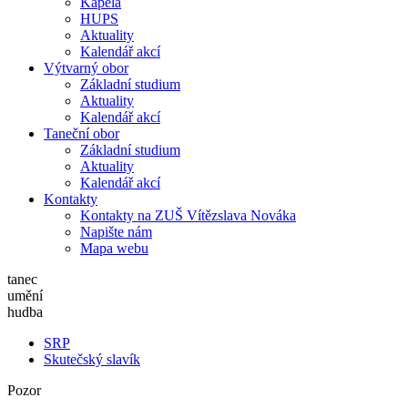
Kapela
HUPS
Aktuality
Kalendář akcí
Výtvarný obor
Základní studium
Aktuality
Kalendář akcí
Taneční obor
Základní studium
Aktuality
Kalendář akcí
Kontakty
Kontakty na ZUŠ Vítězslava Nováka
Napište nám
Mapa webu
tanec
umění
hudba
SRP
Skutečský slavík
Pozor