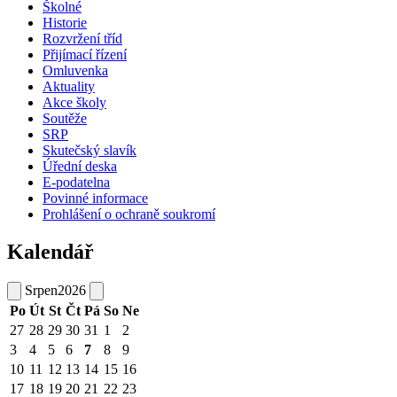
Školné
Historie
Rozvržení tříd
Přijímací řízení
Omluvenka
Aktuality
Akce školy
Soutěže
SRP
Skutečský slavík
Úřední deska
E-podatelna
Povinné informace
Prohlášení o ochraně soukromí
Kalendář
Srpen
2026
Po
Út
St
Čt
Pá
So
Ne
27
28
29
30
31
1
2
3
4
5
6
7
8
9
10
11
12
13
14
15
16
17
18
19
20
21
22
23