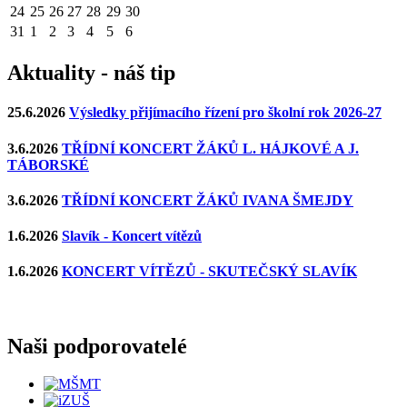
24
25
26
27
28
29
30
31
1
2
3
4
5
6
Aktuality - náš tip
25.6.2026
Výsledky přijímacího řízení pro školní rok 2026-27
3.6.2026
TŘÍDNÍ KONCERT ŽÁKŮ L. HÁJKOVÉ A J.
TÁBORSKÉ
3.6.2026
TŘÍDNÍ KONCERT ŽÁKŮ IVANA ŠMEJDY
1.6.2026
Slavík - Koncert vítězů
1.6.2026
KONCERT VÍTĚZŮ - SKUTEČSKÝ SLAVÍK
Naši podporovatelé