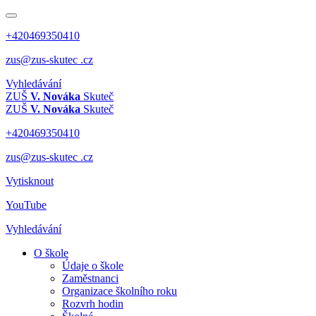
+420469350410
zus@zus-skutec .cz
Vyhledávání
ZUŠ
V. Nováka
Skuteč
ZUŠ
V. Nováka
Skuteč
+420469350410
zus@zus-skutec .cz
Vytisknout
YouTube
Vyhledávání
O škole
Údaje o škole
Zaměstnanci
Organizace školního roku
Rozvrh hodin