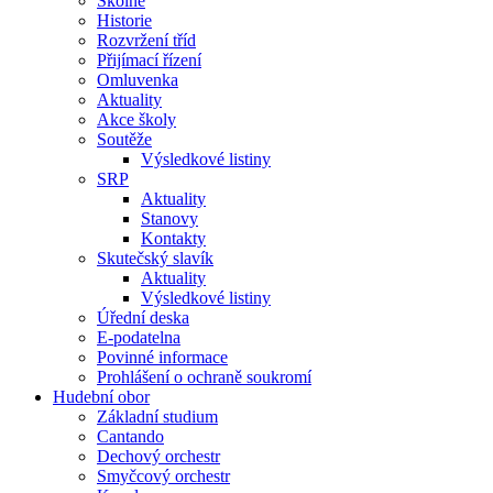
Školné
Historie
Rozvržení tříd
Přijímací řízení
Omluvenka
Aktuality
Akce školy
Soutěže
Výsledkové listiny
SRP
Aktuality
Stanovy
Kontakty
Skutečský slavík
Aktuality
Výsledkové listiny
Úřední deska
E-podatelna
Povinné informace
Prohlášení o ochraně soukromí
Hudební obor
Základní studium
Cantando
Dechový orchestr
Smyčcový orchestr