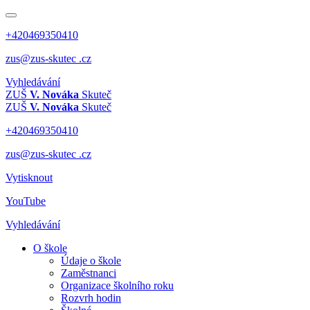
+420469350410
zus@zus-skutec .cz
Vyhledávání
ZUŠ
V. Nováka
Skuteč
ZUŠ
V. Nováka
Skuteč
+420469350410
zus@zus-skutec .cz
Vytisknout
YouTube
Vyhledávání
O škole
Údaje o škole
Zaměstnanci
Organizace školního roku
Rozvrh hodin