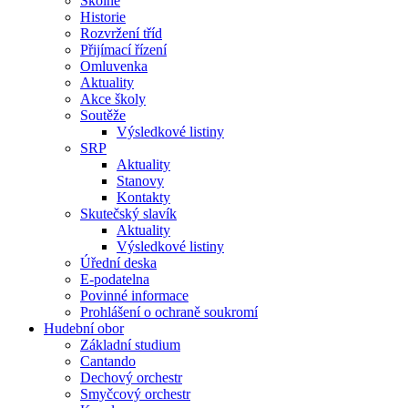
Školné
Historie
Rozvržení tříd
Přijímací řízení
Omluvenka
Aktuality
Akce školy
Soutěže
Výsledkové listiny
SRP
Aktuality
Stanovy
Kontakty
Skutečský slavík
Aktuality
Výsledkové listiny
Úřední deska
E-podatelna
Povinné informace
Prohlášení o ochraně soukromí
Hudební obor
Základní studium
Cantando
Dechový orchestr
Smyčcový orchestr