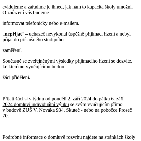
evidujeme a zařadíme je ihned, jak nám to kapacita školy umožní.
O zařazení vás budeme
informovat telefonicky nebo e-mailem.
„
nepřijat
“ – uchazeč nevykonal úspěšně přijímací řízení a nebyl
přijat do příslušného studijního
zaměření.
Současně se zveřejněnými výsledky přijímacího řízení se dozvíte,
ke kterému vyučujícímu budou
žáci přiděleni.
Přijatí žáci si v týdnu od pondělí 2. září 2024 do pátku 6. září
2024 domluví individuální výuku
se svým vyučujícím přímo
v budově ZUŠ V. Nováka 934, Skuteč - nebo na pobočce Proseč
70.
Podrobné informace o domluvě rozvrhu najdete na stránkách školy: