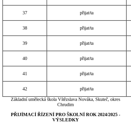
37
přijat/ta
38
přijat/ta
39
přijat/ta
40
přijat/ta
41
přijat/ta
42
přijat/ta
Základní umělecká škola Vítězslava Nováka, Skuteč, okres
Chrudim
PŘIJÍMACÍ ŘÍZENÍ PRO ŠKOLNÍ ROK 2024/2025 -
VÝSLEDKY