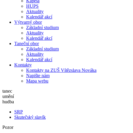
Kapela
HUPS
Aktuality
Kalendář akcí
Výtvarný obor
Základní studium
Aktuality
Kalendář akcí
Taneční obor
Základní studium
Aktuality
Kalendář akcí
Kontakty
Kontakty na ZUŠ Vítězslava Nováka
Napište nám
Mapa webu
tanec
umění
hudba
SRP
Skutečský slavík
Pozor