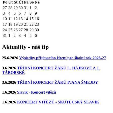
Po
Út
St
Čt
Pá
So
Ne
27
28
29
30
31
1
2
3
4
5
6
7
8
9
10
11
12
13
14
15
16
17
18
19
20
21
22
23
24
25
26
27
28
29
30
31
1
2
3
4
5
6
Aktuality - náš tip
25.6.2026
Výsledky přijímacího řízení pro školní rok 2026-27
3.6.2026
TŘÍDNÍ KONCERT ŽÁKŮ L. HÁJKOVÉ A J.
TÁBORSKÉ
3.6.2026
TŘÍDNÍ KONCERT ŽÁKŮ IVANA ŠMEJDY
1.6.2026
Slavík - Koncert vítězů
1.6.2026
KONCERT VÍTĚZŮ - SKUTEČSKÝ SLAVÍK