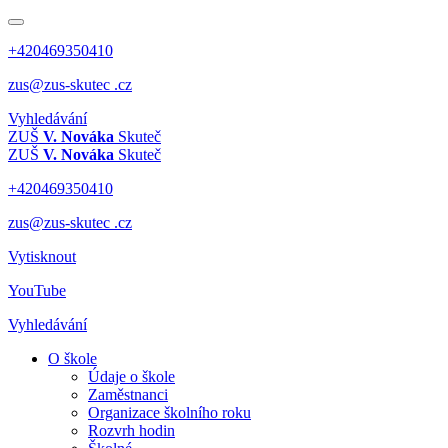
+420469350410
zus@zus-skutec .cz
Vyhledávání
ZUŠ
V. Nováka
Skuteč
ZUŠ
V. Nováka
Skuteč
+420469350410
zus@zus-skutec .cz
Vytisknout
YouTube
Vyhledávání
O škole
Údaje o škole
Zaměstnanci
Organizace školního roku
Rozvrh hodin