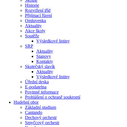
Školné
Historie
Rozvržení tříd
Přijímací řízení
Omluvenka
Aktuality
Akce školy
Soutěže
Výsledkové listiny
SRP
Aktuality
Stanovy
Kontakty
Skutečský slavík
Aktuality
Výsledkové listiny
Úřední deska
E-podatelna
Povinné informace
Prohlášení o ochraně soukromí
Hudební obor
Základní studium
Cantando
Dechový orchestr
Smyčcový orchestr