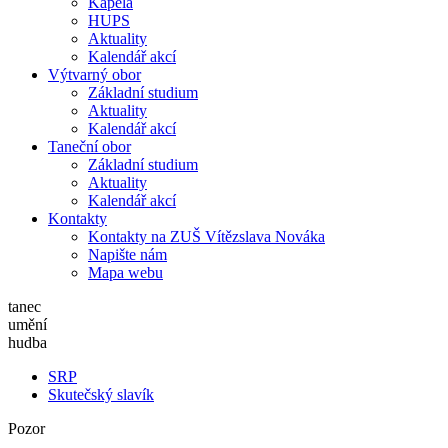
Kapela
HUPS
Aktuality
Kalendář akcí
Výtvarný obor
Základní studium
Aktuality
Kalendář akcí
Taneční obor
Základní studium
Aktuality
Kalendář akcí
Kontakty
Kontakty na ZUŠ Vítězslava Nováka
Napište nám
Mapa webu
tanec
umění
hudba
SRP
Skutečský slavík
Pozor