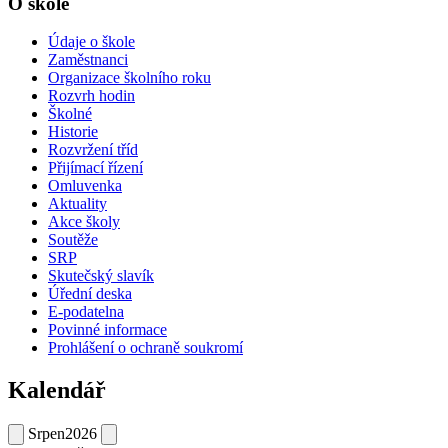
O škole
Údaje o škole
Zaměstnanci
Organizace školního roku
Rozvrh hodin
Školné
Historie
Rozvržení tříd
Přijímací řízení
Omluvenka
Aktuality
Akce školy
Soutěže
SRP
Skutečský slavík
Úřední deska
E-podatelna
Povinné informace
Prohlášení o ochraně soukromí
Kalendář
Srpen
2026