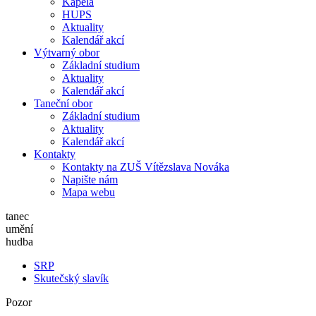
Kapela
HUPS
Aktuality
Kalendář akcí
Výtvarný obor
Základní studium
Aktuality
Kalendář akcí
Taneční obor
Základní studium
Aktuality
Kalendář akcí
Kontakty
Kontakty na ZUŠ Vítězslava Nováka
Napište nám
Mapa webu
tanec
umění
hudba
SRP
Skutečský slavík
Pozor