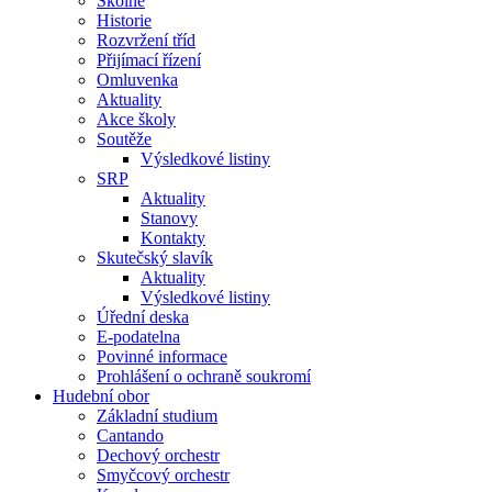
Školné
Historie
Rozvržení tříd
Přijímací řízení
Omluvenka
Aktuality
Akce školy
Soutěže
Výsledkové listiny
SRP
Aktuality
Stanovy
Kontakty
Skutečský slavík
Aktuality
Výsledkové listiny
Úřední deska
E-podatelna
Povinné informace
Prohlášení o ochraně soukromí
Hudební obor
Základní studium
Cantando
Dechový orchestr
Smyčcový orchestr