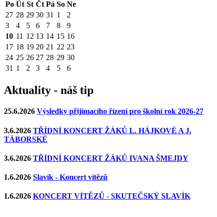
Po
Út
St
Čt
Pá
So
Ne
27
28
29
30
31
1
2
3
4
5
6
7
8
9
10
11
12
13
14
15
16
17
18
19
20
21
22
23
24
25
26
27
28
29
30
31
1
2
3
4
5
6
Aktuality - náš tip
25.6.2026
Výsledky přijímacího řízení pro školní rok 2026-27
3.6.2026
TŘÍDNÍ KONCERT ŽÁKŮ L. HÁJKOVÉ A J.
TÁBORSKÉ
3.6.2026
TŘÍDNÍ KONCERT ŽÁKŮ IVANA ŠMEJDY
1.6.2026
Slavík - Koncert vítězů
1.6.2026
KONCERT VÍTĚZŮ - SKUTEČSKÝ SLAVÍK