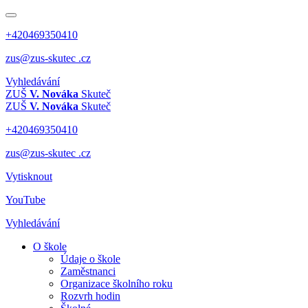
+420469350410
zus@zus-skutec .cz
Vyhledávání
ZUŠ
V. Nováka
Skuteč
ZUŠ
V. Nováka
Skuteč
+420469350410
zus@zus-skutec .cz
Vytisknout
YouTube
Vyhledávání
O škole
Údaje o škole
Zaměstnanci
Organizace školního roku
Rozvrh hodin