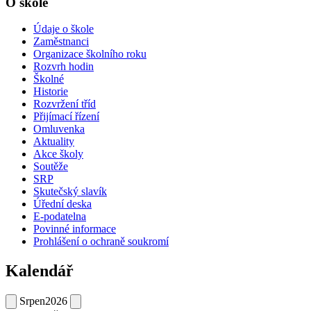
O škole
Údaje o škole
Zaměstnanci
Organizace školního roku
Rozvrh hodin
Školné
Historie
Rozvržení tříd
Přijímací řízení
Omluvenka
Aktuality
Akce školy
Soutěže
SRP
Skutečský slavík
Úřední deska
E-podatelna
Povinné informace
Prohlášení o ochraně soukromí
Kalendář
Srpen
2026