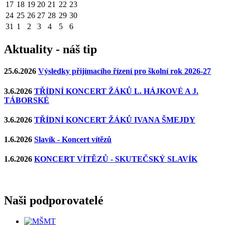
17
18
19
20
21
22
23
24
25
26
27
28
29
30
31
1
2
3
4
5
6
Aktuality - náš tip
25.6.2026
Výsledky přijímacího řízení pro školní rok 2026-27
3.6.2026
TŘÍDNÍ KONCERT ŽÁKŮ L. HÁJKOVÉ A J.
TÁBORSKÉ
3.6.2026
TŘÍDNÍ KONCERT ŽÁKŮ IVANA ŠMEJDY
1.6.2026
Slavík - Koncert vítězů
1.6.2026
KONCERT VÍTĚZŮ - SKUTEČSKÝ SLAVÍK
Naši podporovatelé