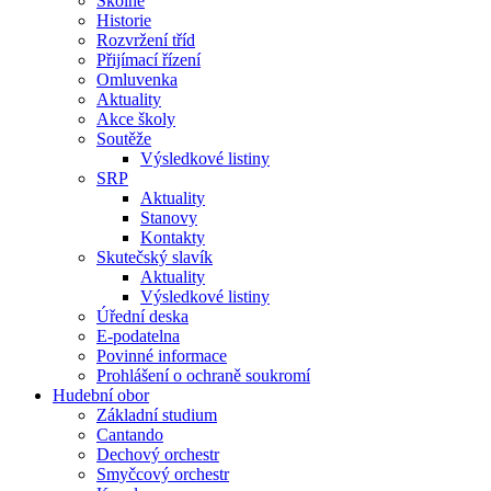
Školné
Historie
Rozvržení tříd
Přijímací řízení
Omluvenka
Aktuality
Akce školy
Soutěže
Výsledkové listiny
SRP
Aktuality
Stanovy
Kontakty
Skutečský slavík
Aktuality
Výsledkové listiny
Úřední deska
E-podatelna
Povinné informace
Prohlášení o ochraně soukromí
Hudební obor
Základní studium
Cantando
Dechový orchestr
Smyčcový orchestr