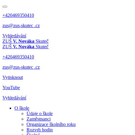
+420469350410
zus@zus-skutec .cz
Vyhledávání
ZUŠ
V. Nováka
Skuteč
ZUŠ
V. Nováka
Skuteč
+420469350410
zus@zus-skutec .cz
Vytisknout
YouTube
Vyhledávání
O škole
Údaje o škole
Zaměstnanci
Organizace školního roku
Rozvrh hodin