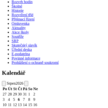
Rozvrh hodin
Školné
Historie
Rozvržení tříd
Přijímací řízení
Omluvenka
Aktuality
Akce školy
Soutěže
SRP
Skutečský slavík
Úřední deska
E-podatelna
Povinné informace
Prohlášení o ochraně soukromí
Kalendář
Srpen
2026
Po
Út
St
Čt
Pá
So
Ne
27
28
29
30
31
1
2
3
4
5
6
7
8
9
10
11
12
13
14
15
16