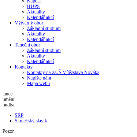
Kapela
HUPS
Aktuality
Kalendář akcí
Výtvarný obor
Základní studium
Aktuality
Kalendář akcí
Taneční obor
Základní studium
Aktuality
Kalendář akcí
Kontakty
Kontakty na ZUŠ Vítězslava Nováka
Napište nám
Mapa webu
tanec
umění
hudba
SRP
Skutečský slavík
Pozor