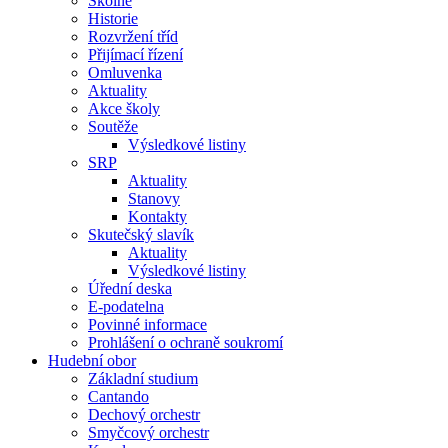
Školné
Historie
Rozvržení tříd
Přijímací řízení
Omluvenka
Aktuality
Akce školy
Soutěže
Výsledkové listiny
SRP
Aktuality
Stanovy
Kontakty
Skutečský slavík
Aktuality
Výsledkové listiny
Úřední deska
E-podatelna
Povinné informace
Prohlášení o ochraně soukromí
Hudební obor
Základní studium
Cantando
Dechový orchestr
Smyčcový orchestr