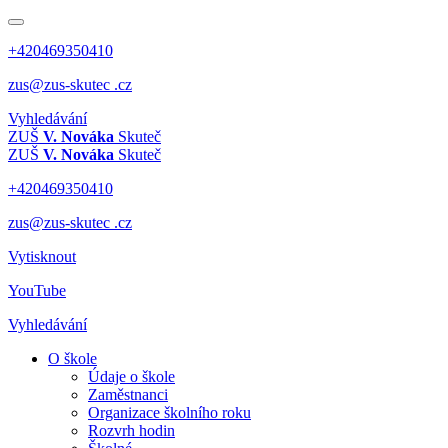
+420469350410
zus@zus-skutec .cz
Vyhledávání
ZUŠ
V. Nováka
Skuteč
ZUŠ
V. Nováka
Skuteč
+420469350410
zus@zus-skutec .cz
Vytisknout
YouTube
Vyhledávání
O škole
Údaje o škole
Zaměstnanci
Organizace školního roku
Rozvrh hodin