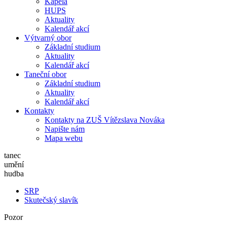
Kapela
HUPS
Aktuality
Kalendář akcí
Výtvarný obor
Základní studium
Aktuality
Kalendář akcí
Taneční obor
Základní studium
Aktuality
Kalendář akcí
Kontakty
Kontakty na ZUŠ Vítězslava Nováka
Napište nám
Mapa webu
tanec
umění
hudba
SRP
Skutečský slavík
Pozor