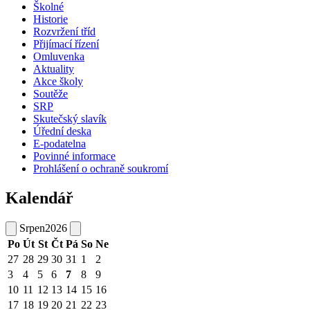
Školné
Historie
Rozvržení tříd
Přijímací řízení
Omluvenka
Aktuality
Akce školy
Soutěže
SRP
Skutečský slavík
Úřední deska
E-podatelna
Povinné informace
Prohlášení o ochraně soukromí
Kalendář
Srpen
2026
Po
Út
St
Čt
Pá
So
Ne
27
28
29
30
31
1
2
3
4
5
6
7
8
9
10
11
12
13
14
15
16
17
18
19
20
21
22
23