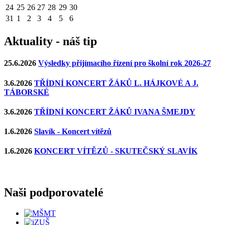
24
25
26
27
28
29
30
31
1
2
3
4
5
6
Aktuality - náš tip
25.6.2026
Výsledky přijímacího řízení pro školní rok 2026-27
3.6.2026
TŘÍDNÍ KONCERT ŽÁKŮ L. HÁJKOVÉ A J.
TÁBORSKÉ
3.6.2026
TŘÍDNÍ KONCERT ŽÁKŮ IVANA ŠMEJDY
1.6.2026
Slavík - Koncert vítězů
1.6.2026
KONCERT VÍTĚZŮ - SKUTEČSKÝ SLAVÍK
Naši podporovatelé