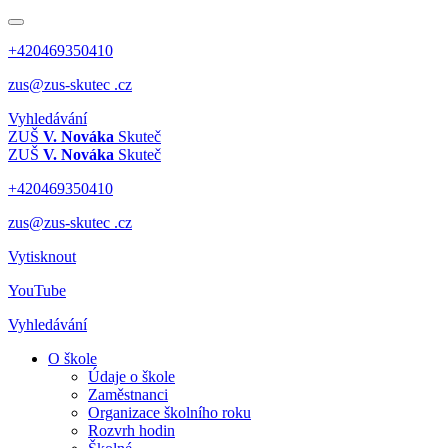
+420469350410
zus@zus-skutec .cz
Vyhledávání
ZUŠ
V. Nováka
Skuteč
ZUŠ
V. Nováka
Skuteč
+420469350410
zus@zus-skutec .cz
Vytisknout
YouTube
Vyhledávání
O škole
Údaje o škole
Zaměstnanci
Organizace školního roku
Rozvrh hodin