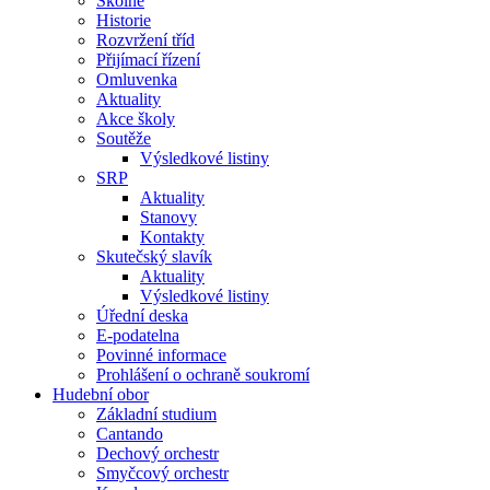
Školné
Historie
Rozvržení tříd
Přijímací řízení
Omluvenka
Aktuality
Akce školy
Soutěže
Výsledkové listiny
SRP
Aktuality
Stanovy
Kontakty
Skutečský slavík
Aktuality
Výsledkové listiny
Úřední deska
E-podatelna
Povinné informace
Prohlášení o ochraně soukromí
Hudební obor
Základní studium
Cantando
Dechový orchestr
Smyčcový orchestr