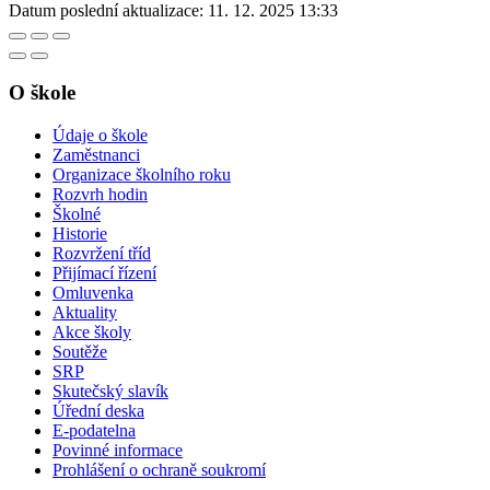
Datum poslední aktualizace:
11. 12. 2025 13:33
O škole
Údaje o škole
Zaměstnanci
Organizace školního roku
Rozvrh hodin
Školné
Historie
Rozvržení tříd
Přijímací řízení
Omluvenka
Aktuality
Akce školy
Soutěže
SRP
Skutečský slavík
Úřední deska
E-podatelna
Povinné informace
Prohlášení o ochraně soukromí