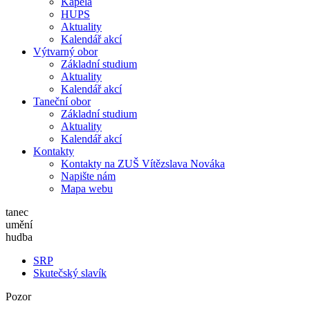
Kapela
HUPS
Aktuality
Kalendář akcí
Výtvarný obor
Základní studium
Aktuality
Kalendář akcí
Taneční obor
Základní studium
Aktuality
Kalendář akcí
Kontakty
Kontakty na ZUŠ Vítězslava Nováka
Napište nám
Mapa webu
tanec
umění
hudba
SRP
Skutečský slavík
Pozor