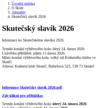
Úvodní stránka
O škole
Aktuality
Skutečský slavík 2026
Skutečský slavík 2026
Informace ke Skutečskému slavíku 2026
Termín konání výběrového kola: úterý 24. února 2026
Uzávěrka přihlášek: pátek 13 února 2026
Místo konání výběrového kola: velký sál Kulturního klubu ve
Skutči
Adresa: Kulturní klub Skuteč, Rubešova 525, 539 73 Skuteč
Informace Skutečský slavík 2026.pdf
Zde klikni pro přihlášku:
Termín konání výběrového kola:
úterý 24. února 2026