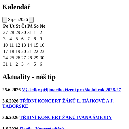
Kalendář
Srpen
2026
Po
Út
St
Čt
Pá
So
Ne
27
28
29
30
31
1
2
3
4
5
6
7
8
9
10
11
12
13
14
15
16
17
18
19
20
21
22
23
24
25
26
27
28
29
30
31
1
2
3
4
5
6
Aktuality - náš tip
25.6.2026
Výsledky přijímacího řízení pro školní rok 2026-27
3.6.2026
TŘÍDNÍ KONCERT ŽÁKŮ L. HÁJKOVÉ A J.
TÁBORSKÉ
3.6.2026
TŘÍDNÍ KONCERT ŽÁKŮ IVANA ŠMEJDY
1.6.2026
Slavík - Koncert vítězů