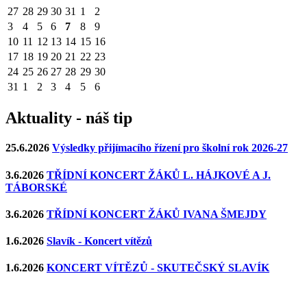
27
28
29
30
31
1
2
3
4
5
6
7
8
9
10
11
12
13
14
15
16
17
18
19
20
21
22
23
24
25
26
27
28
29
30
31
1
2
3
4
5
6
Aktuality - náš tip
25.6.2026
Výsledky přijímacího řízení pro školní rok 2026-27
3.6.2026
TŘÍDNÍ KONCERT ŽÁKŮ L. HÁJKOVÉ A J.
TÁBORSKÉ
3.6.2026
TŘÍDNÍ KONCERT ŽÁKŮ IVANA ŠMEJDY
1.6.2026
Slavík - Koncert vítězů
1.6.2026
KONCERT VÍTĚZŮ - SKUTEČSKÝ SLAVÍK