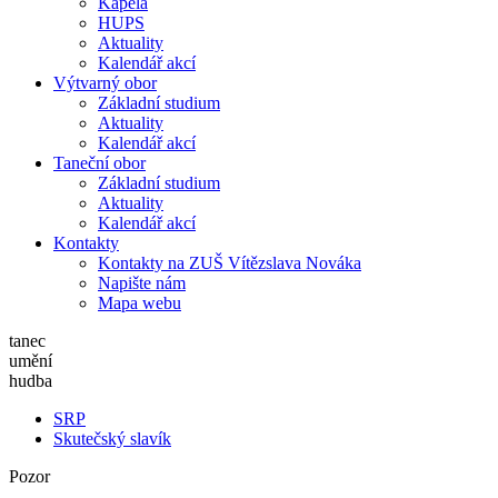
Kapela
HUPS
Aktuality
Kalendář akcí
Výtvarný obor
Základní studium
Aktuality
Kalendář akcí
Taneční obor
Základní studium
Aktuality
Kalendář akcí
Kontakty
Kontakty na ZUŠ Vítězslava Nováka
Napište nám
Mapa webu
tanec
umění
hudba
SRP
Skutečský slavík
Pozor