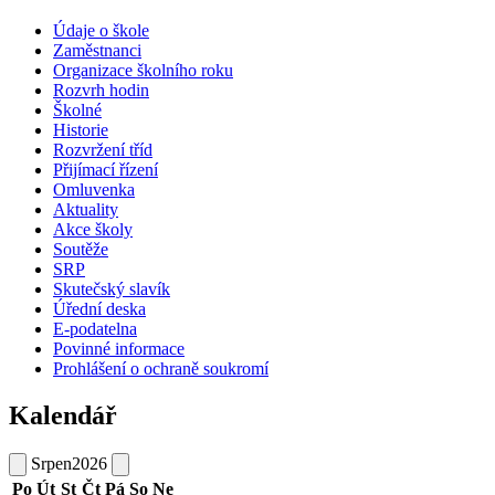
Údaje o škole
Zaměstnanci
Organizace školního roku
Rozvrh hodin
Školné
Historie
Rozvržení tříd
Přijímací řízení
Omluvenka
Aktuality
Akce školy
Soutěže
SRP
Skutečský slavík
Úřední deska
E-podatelna
Povinné informace
Prohlášení o ochraně soukromí
Kalendář
Srpen
2026
Po
Út
St
Čt
Pá
So
Ne