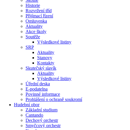
Školné
Historie
Rozvržení tříd
Přijímací řízení
Omluvenka
Aktuality
Akce školy
Soutěže
Výsledkové listiny
SRP
Aktuality
Stanovy
Kontakty
Skutečský slavík
Aktuality
Výsledkové listiny
Úřední deska
E-podatelna
Povinné informace
Prohlášení o ochraně soukromí
Hudební obor
Základní studium
Cantando
Dechový orchestr
Smyčcový orchestr