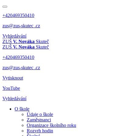
+420469350410
zus@zus-skutec .cz
Vyhledávání
ZUŠ
V. Nováka
Skuteč
ZUŠ
V. Nováka
Skuteč
+420469350410
zus@zus-skutec .cz
Vytisknout
YouTube
Vyhledávání
O škole
Údaje o škole
Zaměstnanci
Organizace školního roku
Rozvrh hodin