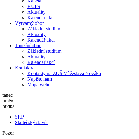
Kapela
HUPS
Aktuality
Kalendář akcí
Výtvarný obor
Základní studium
Aktuality
Kalendář akcí
Taneční obor
Základní studium
Aktuality
Kalendář akcí
Kontakty
Kontakty na ZUŠ Vítězslava Nováka
Napište nám
Mapa webu
tanec
umění
hudba
SRP
Skutečský slavík
Pozor