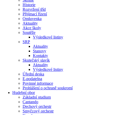
Školné
Historie
Rozvržení tříd
Přijímací řízení
Omluvenka
Aktuality
Akce školy
Soutěže
Výsledkové listiny
SRP
Aktuality
Stanovy
Kontakty
Skutečský slavík
Aktuality
Výsledkové listiny
Úřední deska
E-podatelna
Povinné informace
Prohlášení o ochraně soukromí
Hudební obor
Základní studium
Cantando
Dechový orchestr
Smyčcový orchestr