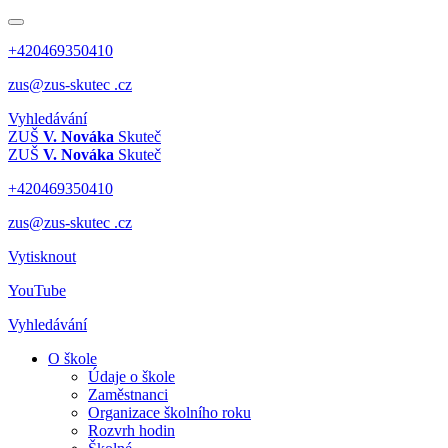
+420469350410
zus@zus-skutec .cz
Vyhledávání
ZUŠ
V. Nováka
Skuteč
ZUŠ
V. Nováka
Skuteč
+420469350410
zus@zus-skutec .cz
Vytisknout
YouTube
Vyhledávání
O škole
Údaje o škole
Zaměstnanci
Organizace školního roku
Rozvrh hodin