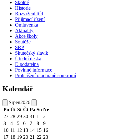
Školné
Historie
Rozvržení tříd
Přijímací řízení
Omluvenka
Aktuality
Akce školy
Soutěže
SRP
Skutečský slavík
Úřední deska
E-podatelna
Povinné informace
Prohlášení o ochraně soukromí
Kalendář
Srpen
2026
Po
Út
St
Čt
Pá
So
Ne
27
28
29
30
31
1
2
3
4
5
6
7
8
9
10
11
12
13
14
15
16
17
18
19
20
21
22
23