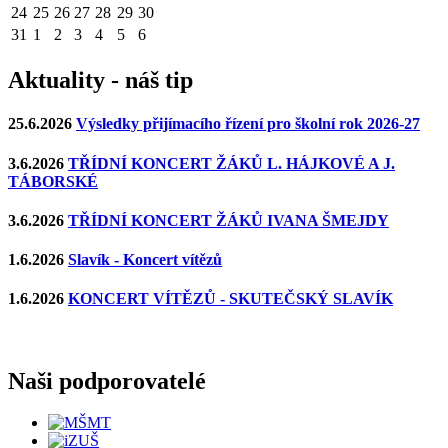
24
25
26
27
28
29
30
31
1
2
3
4
5
6
Aktuality - náš tip
25.6.2026
Výsledky přijímacího řízení pro školní rok 2026-27
3.6.2026
TŘÍDNÍ KONCERT ŽÁKŮ L. HÁJKOVÉ A J.
TÁBORSKÉ
3.6.2026
TŘÍDNÍ KONCERT ŽÁKŮ IVANA ŠMEJDY
1.6.2026
Slavík - Koncert vítězů
1.6.2026
KONCERT VÍTĚZŮ - SKUTEČSKÝ SLAVÍK
Naši podporovatelé